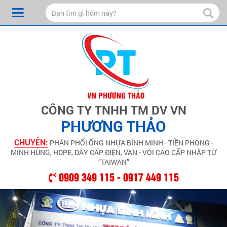
CÔNG TY TNHH TM DV VN
PHƯƠNG THẢO
CHUYÊN:
PHÂN PHỐI ỐNG NHỰA BÌNH MINH - TIỀN PHONG -
MINH HÙNG, HDPE, DÂY CÁP ĐIỆN, VAN - VÒI CAO CẤP NHẬP TỪ
“TAIWAN”
0909 349 115 - 0917 449 115