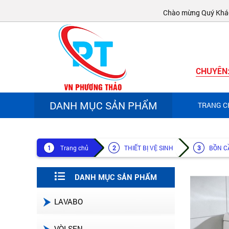
Chào mừng Quý Khách đế
CHUYÊN
DANH MỤC SẢN PHẨM
TRANG C
Trang chủ
THIẾT BỊ VỆ SINH
BỒN C
DANH MỤC SẢN PHẨM
LAVABO
VÒI SEN