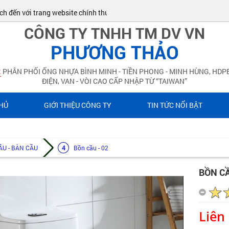
n với trang website chính thức của ĐIỆN NƯỚC PHƯƠNG THẢO!
CÔNG TY TNHH TM DV VN
PHƯƠNG THẢO
:
PHÂN PHỐI ỐNG NHỰA BÌNH MINH - TIỀN PHONG - MINH HÙNG, HDPE
ĐIỆN, VAN - VÒI CAO CẤP NHẬP TỪ “TAIWAN”
HỦ
GIỚI THIỆU CÔNG TY
TIN TỨC NỔI BẬT
ẦU - BÀN CẦU
Bồn cầu - 02
BỒN CẦ
Liên