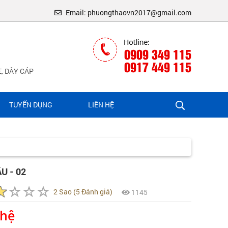
Email: phuongthaovn2017@gmail.com
0909 349 115
0917 449 115
, DÂY CÁP
TUYỂN DỤNG
LIÊN HỆ
U - 02
2 Sao (5 Đánh giá)
1145
 hệ