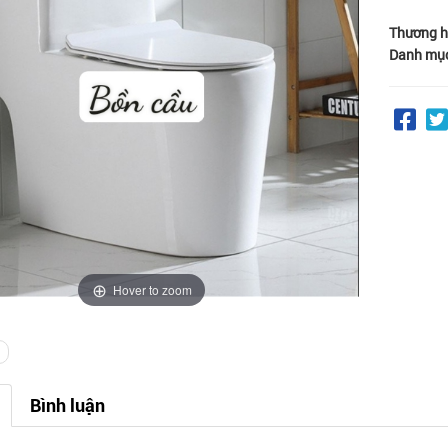
Thương h
Danh mụ
Hover to zoom
Bình luận