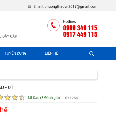
Email: phuongthaovn2017@gmail.com
0909 349 115
0917 449 115
, DÂY CÁP
TUYỂN DỤNG
LIÊN HỆ
U - 01
4,5 Sao (3 Đánh giá)
1266
 hệ