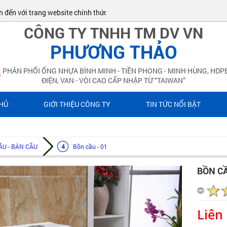
 với trang website chính thức của ĐIỆN NƯỚC PHƯƠNG THẢO!
CÔNG TY TNHH TM DV VN
PHƯƠNG THẢO
:
PHÂN PHỐI ỐNG NHỰA BÌNH MINH - TIỀN PHONG - MINH HÙNG, HDPE
ĐIỆN, VAN - VÒI CAO CẤP NHẬP TỪ “TAIWAN”
HỦ
GIỚI THIỆU CÔNG TY
TIN TỨC NỔI BẬT
ẦU - BÀN CẦU
Bồn cầu - 01
BỒN CẦ
Liên