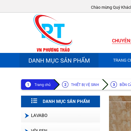
Chào mừng Quý Khách đến
CHUYÊN
DANH MỤC SẢN PHẨM
TRANG C
Trang chủ
THIẾT BỊ VỆ SINH
BỒN C
DANH MỤC SẢN PHẨM
LAVABO
VÒI SEN