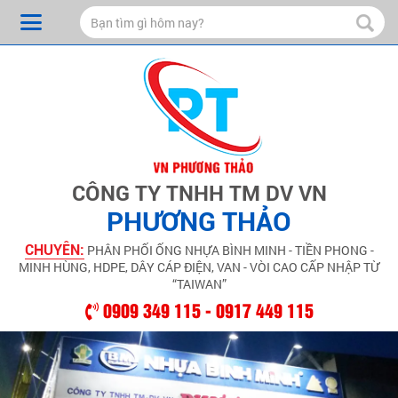
CÔNG TY TNHH TM DV VN
PHƯƠNG THẢO
CHUYÊN:
PHÂN PHỐI ỐNG NHỰA BÌNH MINH - TIỀN PHONG -
MINH HÙNG, HDPE, DÂY CÁP ĐIỆN, VAN - VÒI CAO CẤP NHẬP TỪ
“TAIWAN”
0909 349 115 - 0917 449 115