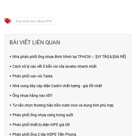
ống nhựa màu trắng uPVC
BÀI VIẾT LIÊN QUAN
+ Nhà phân phối ống nhựa Bình Minh tại TPHCM ✅ [UY TÍN] & [GIÁ RẺ]
+ Cách xử lý các vết ố bẩn vòi rửa lavabo nhanh nhất
+ Phân phối van vòi Taida
+ Nhà cung dây cáp điện Cadivi chất lượng - giá tốt nhất
+ Ống nhựa hãng nào tốt?
+ Tư vấn chọn thương hiệu bồn nước inox và dung tích phù hợp
+ Phân phối ống nhựa cứng trong suốt
+ Phân phối thiết bị điện MPE giá tốt
+ Phân phối ống 2 lớp HDPE Tiền Phong