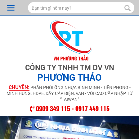
CÔNG TY TNHH TM DV VN
PHƯƠNG THẢO
CHUYÊN:
PHÂN PHỐI ỐNG NHỰA BÌNH MINH - TIỀN PHONG -
MINH HÙNG, HDPE, DÂY CÁP ĐIỆN, VAN - VÒI CAO CẤP NHẬP TỪ
“TAIWAN”
0909 349 115 - 0917 449 115