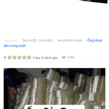
Ống nhựa
Trang chủ
ỐNG NƯỚC - PHỤ KIỆN
NHỰA BÌNH MINH
dẻo trong suốt
1796
5 Sao (3 Đánh giá)