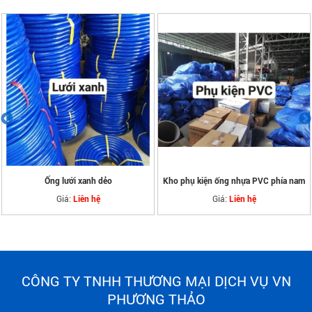
Kho phụ kiện ống nhựa PVC phía nam
Đại lý cấp 1 cung cấp ống nhựa Bình
Minh
Giá:
Liên hệ
Giá:
Liên hệ
CÔNG TY TNHH THƯƠNG MẠI DỊCH VỤ VN
PHƯƠNG THẢO