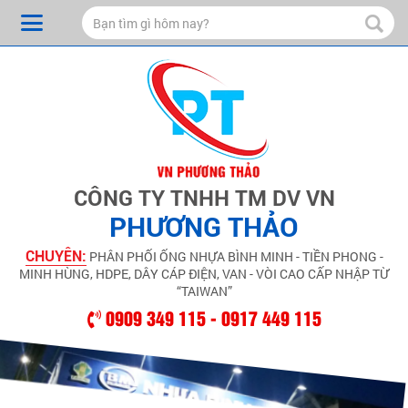
CÔNG TY TNHH TM DV VN
PHƯƠNG THẢO
CHUYÊN:
PHÂN PHỐI ỐNG NHỰA BÌNH MINH - TIỀN PHONG -
MINH HÙNG, HDPE, DÂY CÁP ĐIỆN, VAN - VÒI CAO CẤP NHẬP TỪ
“TAIWAN”
0909 349 115 - 0917 449 115